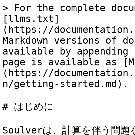
> For the complete docu
[llms.txt]
(https://documentation.
Markdown versions of do
available by appending 
page is available as [M
(https://documentation.
n/getting-started.md).

# はじめに

Soulverは、計算を伴う問