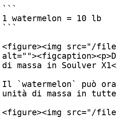
```

1 watermelon = 10 lb

```

<figure><img src="/file
alt=""><figcaption><p>D
di massa in Soulver X1<
Il `watermelon` può ora
unità di massa in tutte
<figure><img src="/file