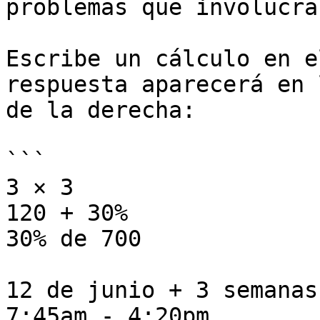
problemas que involucra
Escribe un cálculo en e
respuesta aparecerá en 
de la derecha:

```

3 × 3                   
120 + 30%              
30% de 700             
12 de junio + 3 semanas
7:45am - 4:20pm        